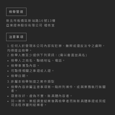
檢舉管道
新北市板橋區新站路16號13樓
亞東證券股份有限公司 稽核室
注意事項
1.
任何人於發現本公司內部有犯罪、舞弊或違反法令之虞時，
均得提出檢舉。
2.
檢舉人應至少提供下列資訊：(需以書面並具名)
檢舉人之姓名、聯絡地址、電話。
檢舉事實及內容。
可取得相關之事證或人證。
檢舉日期。
3.
非屬本檢舉制度之案件類型
檢舉內容非屬注意事項第一點所列案件，或與業務執行無關
者。
惡意攻訐、虛偽不實、無具體內容者。
同一案件、業經調查結案後再檢舉者而無新具體事證或另經
司法程序審判結案者。