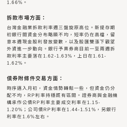
1.66%。
拆款市場方面：
台灣金融業拆款利率週三盤旋原高位。新提存期
初銀行間資金分布略顯不均，短率仍在高檔，留
意本週現金股利發放變數，以及股匯雙漲下觀望
外資進一步動向。銀行予票券商目前一至兩週拆
款利率主要落在1.62-1.63%，上日在1.61-
1.62%。
債券附條件交易方面：
時序邁入月初，資金情勢轉鬆一些，但資金仍分
配不均，RP利率持穩既有區間。證券商與金融機
構承作公債RP利率主要成交利率在1.15-
1.20%；公司債RP利率在1.44-1.51%，另銀行
利率在1.6%左右。