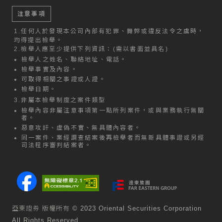
注意事項
1.
任何人於發現本公司內部有犯罪、舞弊或違反法令之虞時，
均得提出檢舉。
2.
檢舉人應至少提供下列資訊：(需以書面並具名)
檢舉人之姓名、聯絡地址、電話。
檢舉事實及內容。
可取得相關之事證或人證。
檢舉日期。
3.
非屬本檢舉制度之案件類型
檢舉內容非屬注意事項第一點所列案件，或與業務執行無關
者。
惡意攻訐、虛偽不實、無具體內容者。
同一案件、業經調查結案後再檢舉者而無新具體事證或另經
司法程序審判結案者。
亞東證券 版權所有 © 2023 Oriental Securities Corporation
All Rights Reserved.