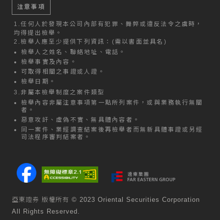
注意事項
1.
任何人於發現本公司內部有犯罪、舞弊或違反法令之虞時，
均得提出檢舉。
2.
檢舉人應至少提供下列資訊：(需以書面並具名)
檢舉人之姓名、聯絡地址、電話。
檢舉事實及內容。
可取得相關之事證或人證。
檢舉日期。
3.
非屬本檢舉制度之案件類型
檢舉內容非屬注意事項第一點所列案件，或與業務執行無關
者。
惡意攻訐、虛偽不實、無具體內容者。
同一案件、業經調查結案後再檢舉者而無新具體事證或另經
司法程序審判結案者。
亞東證券 版權所有 © 2023 Oriental Securities Corporation
All Rights Reserved.