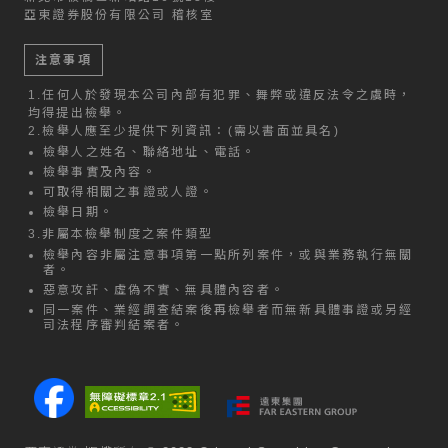
亞東證券股份有限公司 稽核室
注意事項
1.
任何人於發現本公司內部有犯罪、舞弊或違反法令之虞時，
均得提出檢舉。
2.
檢舉人應至少提供下列資訊：(需以書面並具名)
檢舉人之姓名、聯絡地址、電話。
檢舉事實及內容。
可取得相關之事證或人證。
檢舉日期。
3.
非屬本檢舉制度之案件類型
檢舉內容非屬注意事項第一點所列案件，或與業務執行無關
者。
惡意攻訐、虛偽不實、無具體內容者。
同一案件、業經調查結案後再檢舉者而無新具體事證或另經
司法程序審判結案者。