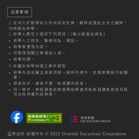
注意事項
1.
任何人於發現本公司內部有犯罪、舞弊或違反法令之虞時，
均得提出檢舉。
2.
檢舉人應至少提供下列資訊：(需以書面並具名)
檢舉人之姓名、聯絡地址、電話。
檢舉事實及內容。
可取得相關之事證或人證。
檢舉日期。
3.
非屬本檢舉制度之案件類型
檢舉內容非屬注意事項第一點所列案件，或與業務執行無關
者。
惡意攻訐、虛偽不實、無具體內容者。
同一案件、業經調查結案後再檢舉者而無新具體事證或另經
司法程序審判結案者。
亞東證券 版權所有 © 2023 Oriental Securities Corporation