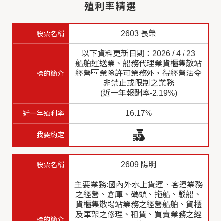
殖利率精選
2603 長榮
以下資料更新日期：2026 / 4 / 23
船舶運送業、船務代理業貨櫃集散站
經營 業除許可業務外，得經營法令
非禁止或限制之業務
(近一年報酬率-2.19%)
16.17%
2609 陽明
主要業務:國內外水上貨運、客運業務
之經營、倉庫、碼頭、拖船、駁船、
貨櫃集散場站業務之經營船舶、貨櫃
及車架之修理、租賃、買賣業務之經