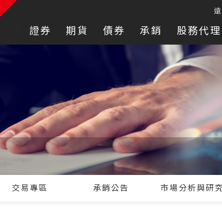
:::
證券
期貨
債券
承銷
股務代理
交易專區
承銷公告
市場分析與研