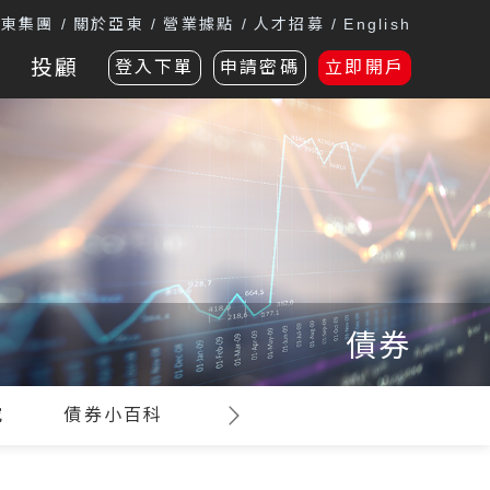
遠東集團
關於亞東
營業據點
人才招募
English
投顧
登入下單
申請密碼
立即開戶
債券
究
債券小百科
相關網站