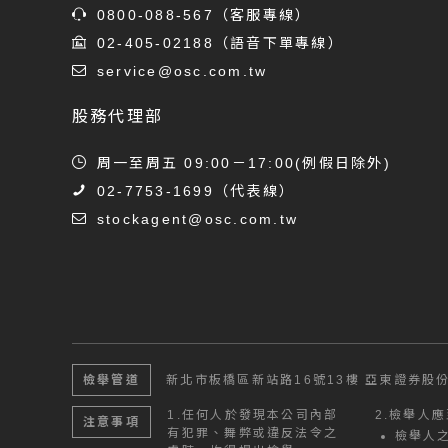
0800-088-567
（客服專線）
02-405-02188
（語音下單專線）
service@osc.com.tw
股務代理部
周一至周五 09:00－17:00(例假日除外)
02-7753-1699
（代表線）
stockagent@osc.com.tw
檢舉管道
新北市板橋區新站路16號13樓
亞東證券股份
1.
任何人於發現本公司內部
2.
檢舉人應
注意事項
有犯罪、舞弊或違反法令之
檢舉人