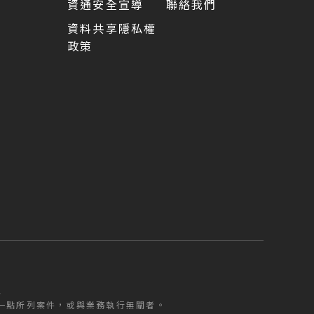
資通安全宣導
聯絡我們
資料共享隱私權
政策
5
型
一點所列案件，或與業務執行無關者。