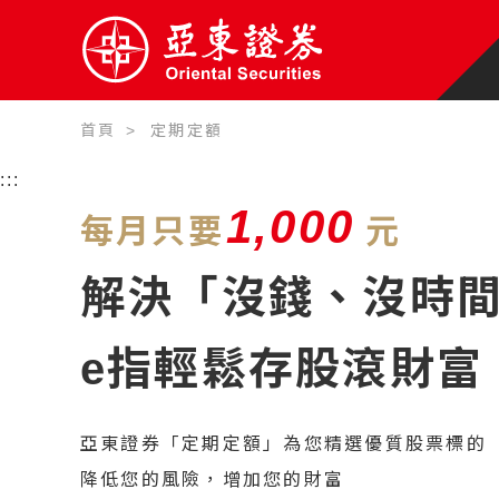
首頁
定期定額
:::
1,000
每月只要
元
解決「沒錢、沒時
e指輕鬆存股滾財富
亞東證券「定期定額」為您精選優質股票標的
降低您的風險，增加您的財富