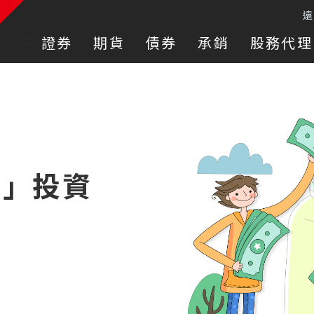
:::
證券
期貨
債券
承銷
股務代理
間」投資