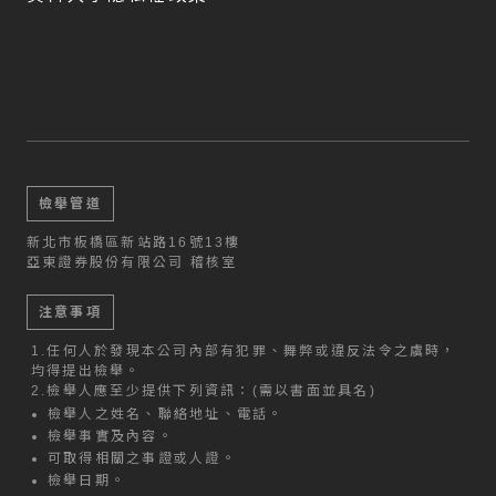
檢舉管道
新北市板橋區新站路16號13樓
亞東證券股份有限公司 稽核室
注意事項
1.
任何人於發現本公司內部有犯罪、舞弊或違反法令之虞時，
均得提出檢舉。
2.
檢舉人應至少提供下列資訊：(需以書面並具名)
檢舉人之姓名、聯絡地址、電話。
檢舉事實及內容。
可取得相關之事證或人證。
檢舉日期。