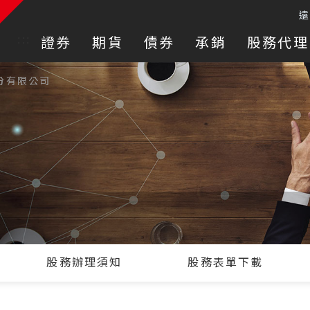
:::
證券
期貨
債券
承銷
股務代理
份有限公司
股務辦理須知
股務表單下載