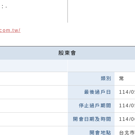
真：
-
.com.tw/
股東會
常
114/0
114/0
114/
台北市