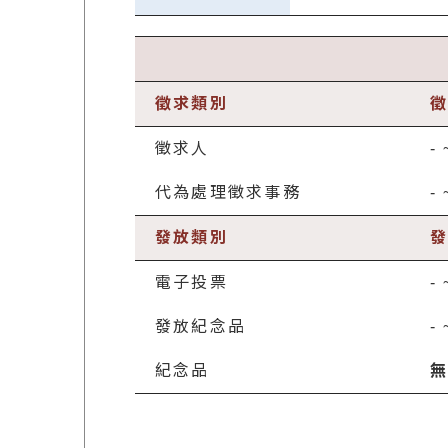
徵求類別
徵
徵求人
-
代為處理徵求事務
-
發放類別
發
電子投票
-
發放紀念品
-
紀念品
無