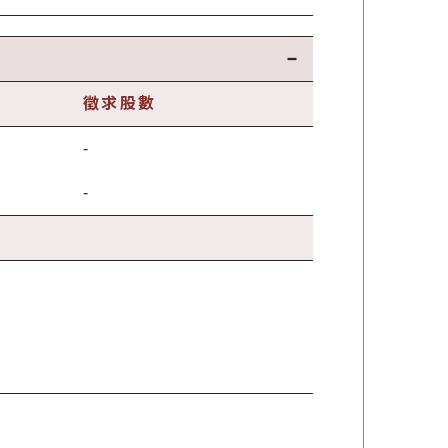
徵求股數
-
-