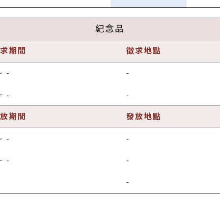
紀念品
求期間
徵求地點
~
-
-
~
-
-
放期間
發放地點
~
-
-
~
-
-
-