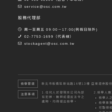
service@osc.com.tw
股務代理部
周一至周五 09:00－17:00(例假日除外)
02-7753-1699
（代表線）
stockagent@osc.com.tw
檢舉管道
新北市板橋區新站路16號13樓
亞東證券股份
1.
任何人於發現本公司內部
2.
檢舉人應
注意事項
有犯罪、舞弊或違反法令之
檢舉人
虞時，均得提出檢舉。
檢舉事
可取得