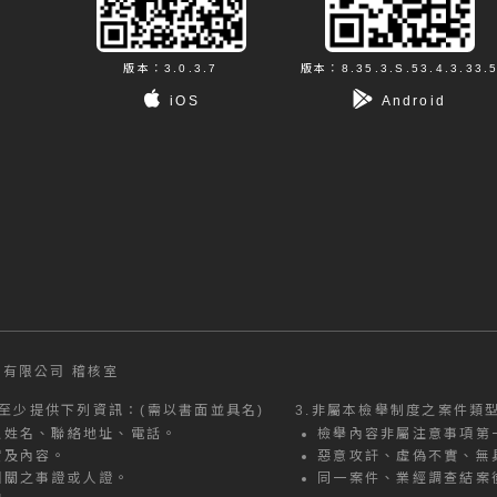
版本：3.0.3.7
版本：8.35.3.S.53.4.3.33.
iOS
Android
有限公司 稽核室
至少提供下列資訊：(需以書面並具名)
3.
非屬本檢舉制度之案件類
之姓名、聯絡地址、電話。
檢舉內容非屬注意事項第
實及內容。
惡意攻訐、虛偽不實、無
相關之事證或人證。
同一案件、業經調查結案