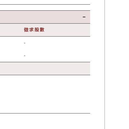
徵求股數
-
-