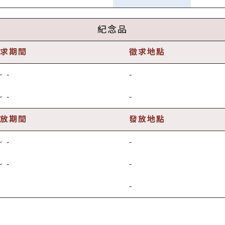
紀念品
求期間
徵求地點
~
-
-
~
-
-
放期間
發放地點
~
-
-
~
-
-
-