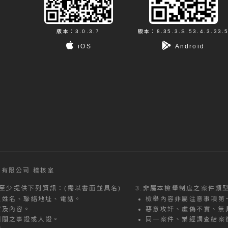
版本：3.0.3.7
版本：8.35.3.S.53.4.3.33.
iOS
Android
有限公司 稽核室
至少提供下列資訊：(需以書面並具名)
3.
非屬本檢舉制度之案件類
之姓名、聯絡地址、電話。
檢舉內容非屬注意事項第
實及內容。
惡意攻訐、虛偽不實、無
相關之事證或人證。
同一案件、業經調查結案