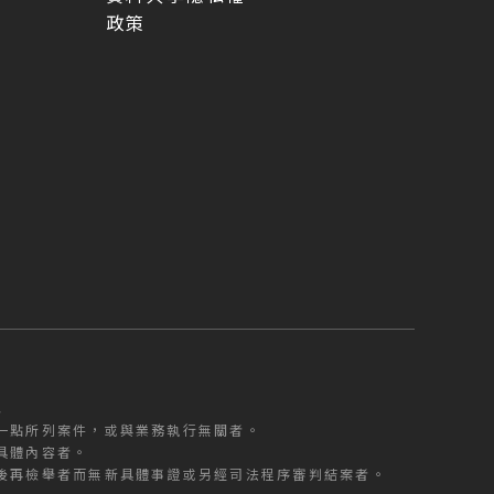
政策
5
型
一點所列案件，或與業務執行無關者。
具體內容者。
後再檢舉者而無新具體事證或另經司法程序審判結案者。