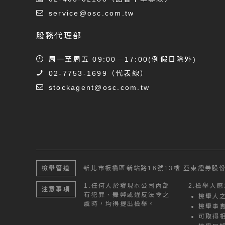
service@osc.com.tw
股務代理部
周一至周五 09:00－17:00(例假日除外)
02-7753-1699
（代表線）
stockagent@osc.com.tw
檢舉管道
新北市板橋區新站路16號13樓
亞東證券股份
1.
任何人於發現本公司內部
2.
檢舉人應
注意事項
有犯罪、舞弊或違反法令之
檢舉人
虞時，均得提出檢舉。
檢舉事
可取得