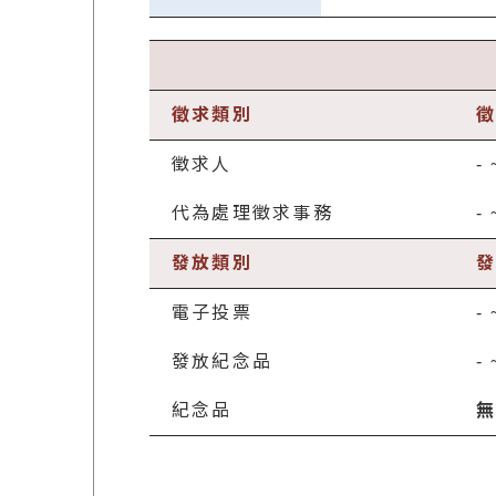
徵求類別
徵
徵求人
-
代為處理徵求事務
-
發放類別
發
電子投票
-
發放紀念品
-
紀念品
無