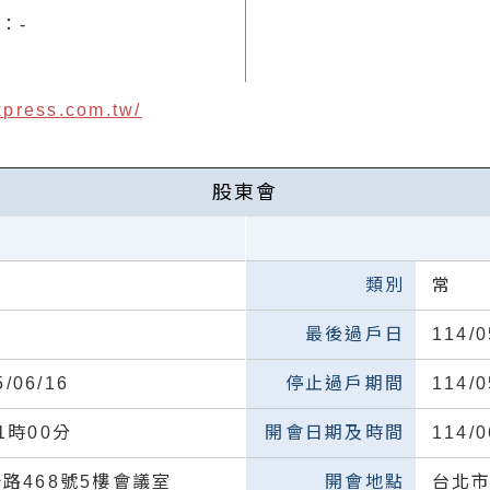
真：
-
xpress.com.tw/
股東會
常
114/0
5/06/16
114/0
11時00分
114/
路468號5樓會議室
台北市