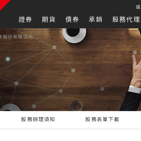
:::
證券
期貨
債券
承銷
股務代理
技股份有限公司
股務辦理須知
股務表單下載