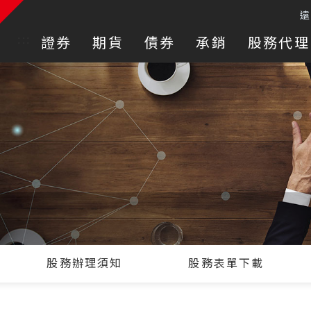
:::
證券
期貨
債券
承銷
股務代理
股務辦理須知
股務表單下載