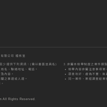
有限公司 稽核室
至少提供下列資訊：(需以書面並具名)
3.
非屬本檢舉制度之案件類
之姓名、聯絡地址、電話。
檢舉內容非屬注意事項第
實及內容。
惡意攻訐、虛偽不實、無
相關之事證或人證。
同一案件、業經調查結案
期。
All Rights Reserved.