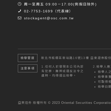
周一至周五 09:00－17:00(例假日除外)
02-7753-1699
（代表線）
stockagent@osc.com.tw
檢舉管道
新北市板橋區新站路16號13樓
亞東證券股份
1.
任何人於發現本公司內部
2.
檢舉人應
注意事項
有犯罪、舞弊或違反法令之
檢舉人
虞時，均得提出檢舉。
檢舉事
可取得
檢舉日
亞東證券 版權所有 © 2023 Oriental Securities Corporation 