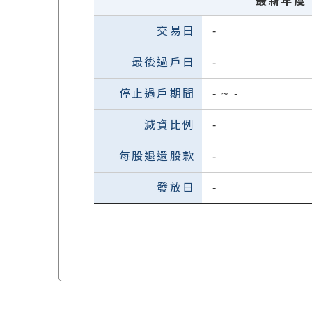
最新年度
-
-
-
~
-
-
-
-