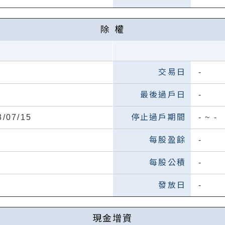
除 權
-
-
3/07/15
-
~
-
-
-
-
現金增資