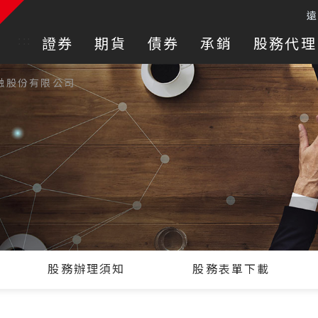
:::
證券
期貨
債券
承銷
股務代理
融股份有限公司
股務辦理須知
股務表單下載