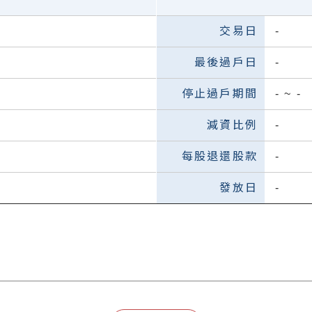
-
-
-
~
-
-
-
-