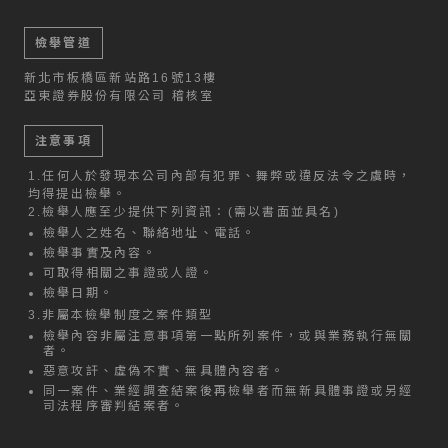
檢舉管道
新北市板橋區新站路16號13樓
亞東證券股份有限公司 稽核室
注意事項
1.
任何人於發現本公司內部有犯罪、舞弊或違反法令之虞時，
均得提出檢舉。
2.
檢舉人應至少提供下列資訊：(需以書面並具名)
檢舉人之姓名、聯絡地址、電話。
檢舉事實及內容。
可取得相關之事證或人證。
檢舉日期。
3.
非屬本檢舉制度之案件類型
檢舉內容非屬注意事項第一點所列案件，或與業務執行無關
者。
惡意攻訐、虛偽不實、無具體內容者。
同一案件、業經調查結案後再檢舉者而無新具體事證或另經
司法程序審判結案者。