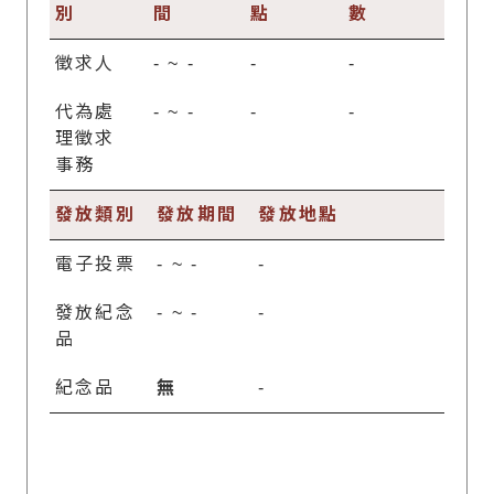
別
間
點
數
徵求人
-
~
-
-
-
代為處
-
~
-
-
-
理徵求
事務
發放類別
發放期間
發放地點
電子投票
-
~
-
-
發放紀念
-
~
-
-
品
紀念品
無
-