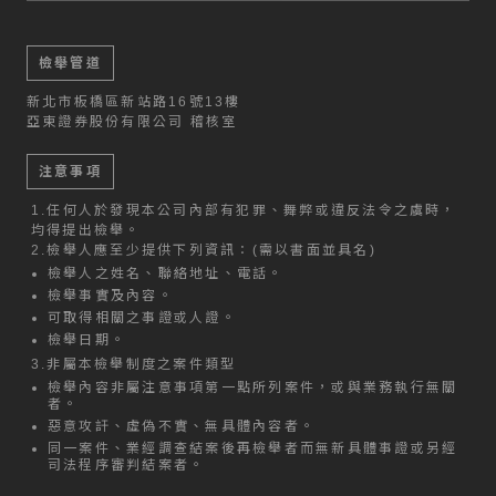
檢舉管道
新北市板橋區新站路16號13樓
亞東證券股份有限公司 稽核室
注意事項
1.
任何人於發現本公司內部有犯罪、舞弊或違反法令之虞時，
均得提出檢舉。
2.
檢舉人應至少提供下列資訊：(需以書面並具名)
檢舉人之姓名、聯絡地址、電話。
檢舉事實及內容。
可取得相關之事證或人證。
檢舉日期。
3.
非屬本檢舉制度之案件類型
檢舉內容非屬注意事項第一點所列案件，或與業務執行無關
者。
惡意攻訐、虛偽不實、無具體內容者。
同一案件、業經調查結案後再檢舉者而無新具體事證或另經
司法程序審判結案者。