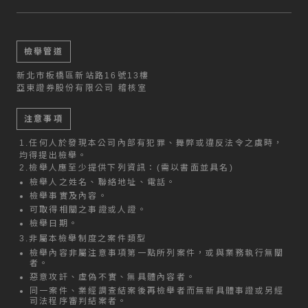
檢舉管道
新北市板橋區新站路16號13樓
亞東證券股份有限公司 稽核室
注意事項
1.
任何人於發現本公司內部有犯罪、舞弊或違反法令之虞時，
均得提出檢舉。
2.
檢舉人應至少提供下列資訊：(需以書面並具名)
檢舉人之姓名、聯絡地址、電話。
檢舉事實及內容。
可取得相關之事證或人證。
檢舉日期。
3.
非屬本檢舉制度之案件類型
檢舉內容非屬注意事項第一點所列案件，或與業務執行無關
者。
惡意攻訐、虛偽不實、無具體內容者。
同一案件、業經調查結案後再檢舉者而無新具體事證或另經
司法程序審判結案者。