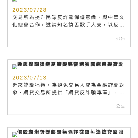
2023/07/28
交易所為提升民眾反詐騙保護意識，與中華文
化總會合作，邀請知名饒舌歌手大支，以反詐
騙為主題，創作全新嘻哈歌曲「詐」。並提供
公告
「證券投資反詐騙專區」，宣導短片及
YouTube上架，歡迎投資人踴躍點閱觀看。
2023/07/13
近來詐騙猖獗，為避免交易人成為金融詐騙對
象，期貨交易所提供「期貨反詐騙專區」，以
提醒交易人應審慎判斷訊息真實性，提升自身
公告
反詐騙防禦能力，歡迎投資人踴躍點閱。