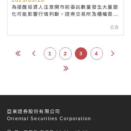
為提醒投資人注意開巿前委託數量發生大量變
化可能影響行情判斷，證券交易所及櫃檯買賣
中心，已公告自112年3月20日起【開盤前1
公告
分鐘大量取消及變更委託之有價證券納入暫緩
開盤撮合】措施，歡迎投資人踴躍點閱。
1
2
3
4
:::
亞東證券股份有限公司
Oriental Securities Corporation