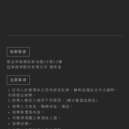
檢舉管道
新北市板橋區新站路16號13樓
亞東證券股份有限公司 稽核室
注意事項
1.
任何人於發現本公司內部有犯罪、舞弊或違反法令之虞時，
均得提出檢舉。
2.
檢舉人應至少提供下列資訊：(需以書面並具名)
檢舉人之姓名、聯絡地址、電話。
檢舉事實及內容。
可取得相關之事證或人證。
檢舉日期。