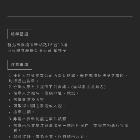
檢舉管道
新北市板橋區新站路16號13樓
亞東證券股份有限公司 稽核室
注意事項
1.
任何人於發現本公司內部有犯罪、舞弊或違反法令之虞時，
均得提出檢舉。
2.
檢舉人應至少提供下列資訊：(需以書面並具名)
檢舉人之姓名、聯絡地址、電話。
檢舉事實及內容。
可取得相關之事證或人證。
檢舉日期。
3.
非屬本檢舉制度之案件類型
檢舉內容非屬注意事項第一點所列案件，或與業務執行無關
者。
惡意攻訐、虛偽不實、無具體內容者。