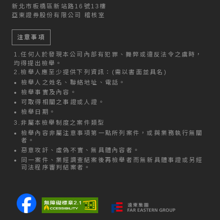
新北市板橋區新站路16號13樓
亞東證券股份有限公司 稽核室
注意事項
1.
任何人於發現本公司內部有犯罪、舞弊或違反法令之虞時，
均得提出檢舉。
2.
檢舉人應至少提供下列資訊：(需以書面並具名)
檢舉人之姓名、聯絡地址、電話。
檢舉事實及內容。
可取得相關之事證或人證。
檢舉日期。
3.
非屬本檢舉制度之案件類型
檢舉內容非屬注意事項第一點所列案件，或與業務執行無關
者。
惡意攻訐、虛偽不實、無具體內容者。
同一案件、業經調查結案後再檢舉者而無新具體事證或另經
司法程序審判結案者。