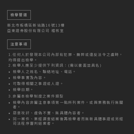
檢舉管道
新北市板橋區新站路16號13樓
亞東證券股份有限公司 稽核室
注意事項
1.
任何人於發現本公司內部有犯罪、舞弊或違反法令之虞時，
均得提出檢舉。
2.
檢舉人應至少提供下列資訊：(需以書面並具名)
檢舉人之姓名、聯絡地址、電話。
檢舉事實及內容。
可取得相關之事證或人證。
檢舉日期。
3.
非屬本檢舉制度之案件類型
檢舉內容非屬注意事項第一點所列案件，或與業務執行無關
者。
惡意攻訐、虛偽不實、無具體內容者。
同一案件、業經調查結案後再檢舉者而無新具體事證或另經
司法程序審判結案者。