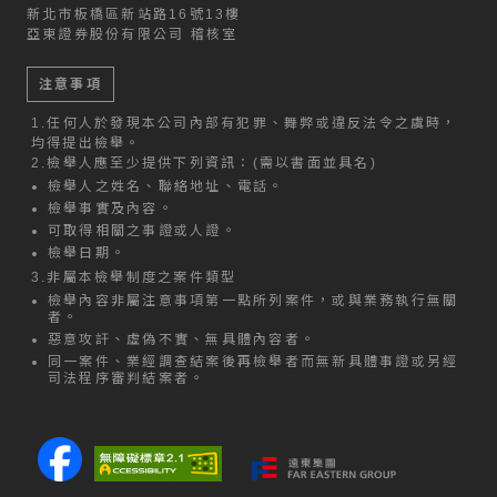
新北市板橋區新站路16號13樓
亞東證券股份有限公司 稽核室
注意事項
1.
任何人於發現本公司內部有犯罪、舞弊或違反法令之虞時，
均得提出檢舉。
2.
檢舉人應至少提供下列資訊：(需以書面並具名)
檢舉人之姓名、聯絡地址、電話。
檢舉事實及內容。
可取得相關之事證或人證。
檢舉日期。
3.
非屬本檢舉制度之案件類型
檢舉內容非屬注意事項第一點所列案件，或與業務執行無關
者。
惡意攻訐、虛偽不實、無具體內容者。
同一案件、業經調查結案後再檢舉者而無新具體事證或另經
司法程序審判結案者。