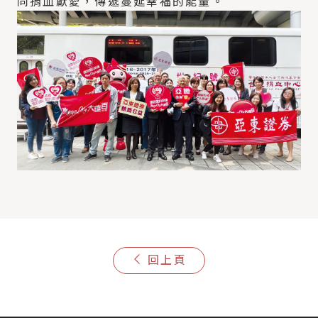
同捐血獻愛，傳遞蔓延幸福的能量。
回上頁