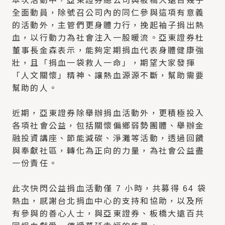
本次活動中，亞東證券總公司與板橋大遠百幾乎
全面動員，除號召公司內的同仁參與這項有意義
的活動外，主管們更身體力行，挽起袖子捐出熱
血，以行動力為社會注入一股暖流。亞東證券杜
董事長金森表示，能夠定期捐血代表身體健康強
壯，且「捐血一袋救人一命」，期望大家發揮
「人文關懷」精神、讓熱血源源不斷，幫助需要
幫助的人。
近期，亞東證券除舉辦捐血活動外，更積極投入
各項社會公益，包括關懷偏鄉弱勢團體、舉辦金
融投資講座、節能減碳、淨灘等活動，透過回饋
與奉獻社區，轉化為正向的力量，為社會公益盡
一份責任。
此次快閃公益捐血活動僅 7 小時，共募得 64 袋
熱血，感謝台北捐血中心的支持和協助，以及所
有參與的善心人士，與亞東證券、板橋大遠百共