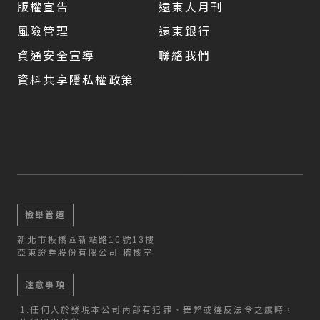
版權宣告
遠東人月刊
風險管理
遠東銀行
資通安全宣導
聯絡我們
資料共享隱私權政策
檢舉管道
新北市板橋區新站路16號13樓
亞東證券股份有限公司 稽核室
注意事項
1.
任何人於發現本公司內部有犯罪、舞弊或違反法令之虞時，