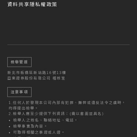
資料共享隱私權政策
檢舉管道
新北市板橋區新站路16號13樓
亞東證券股份有限公司 稽核室
注意事項
1.
任何人於發現本公司內部有犯罪、舞弊或違反法令之虞時，
均得提出檢舉。
2.
檢舉人應至少提供下列資訊：(需以書面並具名)
檢舉人之姓名、聯絡地址、電話。
檢舉事實及內容。
可取得相關之事證或人證。