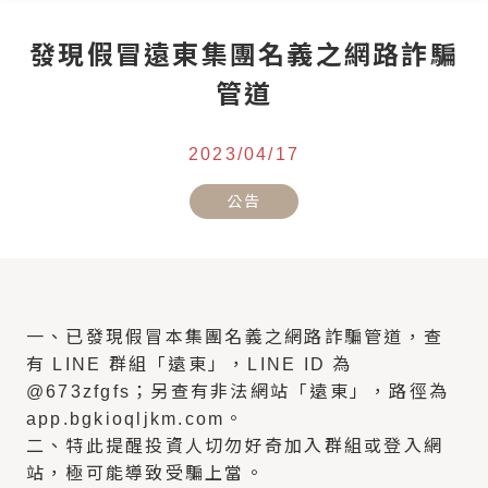
發現假冒遠東集團名義之網路詐騙
管道
2023/04/17
公告
一、已發現假冒本集團名義之網路詐騙管道，查
有 LINE 群組「遠東」，LINE ID 為
@673zfgfs；另查有非法網站「遠東」，路徑為
app.bgkioqljkm.com。
二、特此提醒投資人切勿好奇加入群組或登入網
站，極可能導致受騙上當。