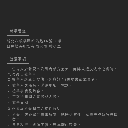
檢舉管道
新北市板橋區新站路16號13樓
亞東證券股份有限公司 稽核室
注意事項
1.
任何人於發現本公司內部有犯罪、舞弊或違反法令之虞時，
均得提出檢舉。
2.
檢舉人應至少提供下列資訊：(需以書面並具名)
檢舉人之姓名、聯絡地址、電話。
檢舉事實及內容。
可取得相關之事證或人證。
檢舉日期。
3.
非屬本檢舉制度之案件類型
檢舉內容非屬注意事項第一點所列案件，或與業務執行無關
者。
惡意攻訐、虛偽不實、無具體內容者。