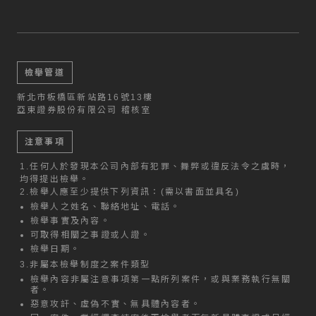
檢舉管道
新北市板橋區新站路16號13樓
亞東證券股份有限公司 稽核室
注意事項
1.
任何人於發現本公司內部有犯罪、舞弊或違反法令之虞時，
均得提出檢舉。
2.
檢舉人應至少提供下列資訊：(需以書面並具名)
檢舉人之姓名、聯絡地址、電話。
檢舉事實及內容。
可取得相關之事證或人證。
檢舉日期。
3.
非屬本檢舉制度之案件類型
檢舉內容非屬注意事項第一點所列案件，或與業務執行無關
者。
惡意攻訐、虛偽不實、無具體內容者。