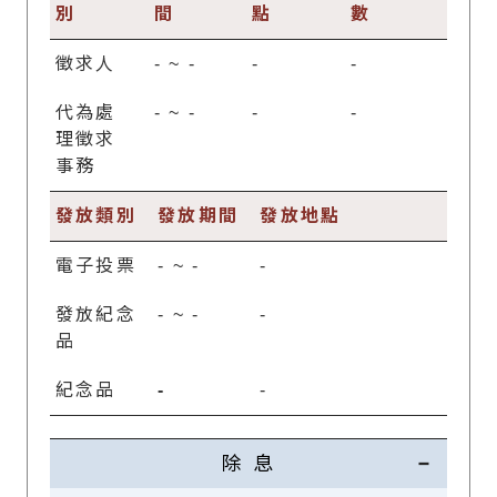
別
間
點
數
徵求人
-
~
-
-
-
代為處
-
~
-
-
-
理徵求
事務
發放類別
發放期間
發放地點
電子投票
-
~
-
-
發放紀念
-
~
-
-
品
紀念品
-
-
除 息