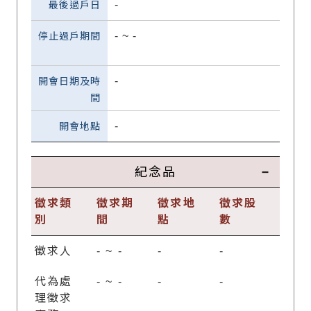
-
-
~
-
-
-
紀念品
徵求類
徵求期
徵求地
徵求股
別
間
點
數
徵求人
-
~
-
-
-
代為處
-
~
-
-
-
理徵求