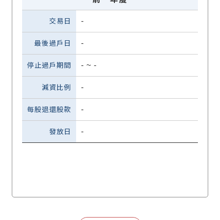
-
-
-
~
-
-
-
-