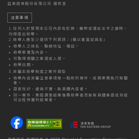
亞東證券股份有限公司 稽核室
注意事項
1.
任何人於發現本公司內部有犯罪、舞弊或違反法令之虞時，
均得提出檢舉。
2.
檢舉人應至少提供下列資訊：(需以書面並具名)
檢舉人之姓名、聯絡地址、電話。
檢舉事實及內容。
可取得相關之事證或人證。
檢舉日期。
3.
非屬本檢舉制度之案件類型
檢舉內容非屬注意事項第一點所列案件，或與業務執行無關
者。
惡意攻訐、虛偽不實、無具體內容者。
同一案件、業經調查結案後再檢舉者而無新具體事證或另經
司法程序審判結案者。