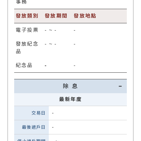
事務
發放類別
發放期間
發放地點
電子投票
-
~
-
-
發放紀念
-
~
-
-
品
紀念品
-
-
除 息
最新年度
-
-