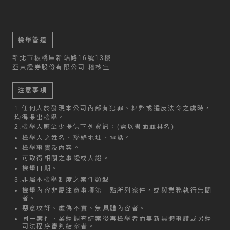
檢舉管道
新北市板橋區新站路16號13樓
亞東證券股份有限公司 稽核室
注意事項
1.
任何人於發現本公司內部有犯罪、舞弊或違反法令之虞時，
均得提出檢舉。
2.
檢舉人應至少提供下列資訊：(需以書面並具名)
檢舉人之姓名、聯絡地址、電話。
檢舉事實及內容。
可取得相關之事證或人證。
檢舉日期。
3.
非屬本檢舉制度之案件類型
檢舉內容非屬注意事項第一點所列案件，或與業務執行無關
者。
惡意攻訐、虛偽不實、無具體內容者。
同一案件、業經調查結案後再檢舉者而無新具體事證或另經
司法程序審判結案者。