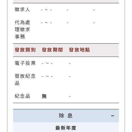
徵求人
-
~
-
-
-
代為處
-
~
-
-
-
理徵求
事務
發放類別
發放期間
發放地點
電子投票
-
~
-
-
發放紀念
-
~
-
-
品
紀念品
無
-
除 息
最新年度