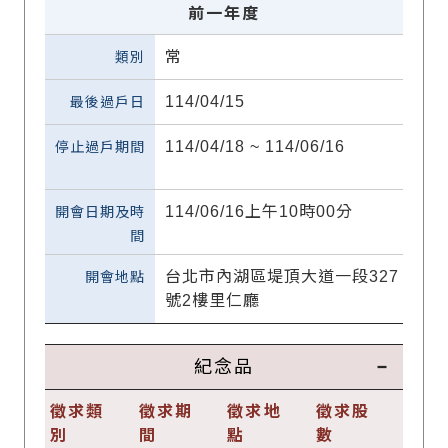
前一年度
常
114/04/15
114/04/18 ~ 114/06/16
114/06/16上午10時00分
台北市內湖區堤頂大道一段327
號2樓里仁廳
紀念品
徵求類
徵求期
徵求地
徵求股
別
間
點
數