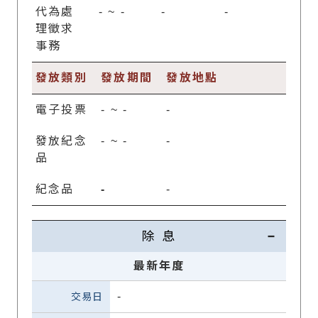
代為處
-
~
-
-
-
理徵求
事務
發放類別
發放期間
發放地點
電子投票
-
~
-
-
發放紀念
-
~
-
-
品
紀念品
-
-
除 息
最新年度
-