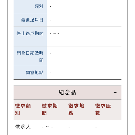
-
-
-
~
-
-
-
紀念品
徵求類
徵求期
徵求地
徵求股
別
間
點
數
徵求人
-
~
-
-
-