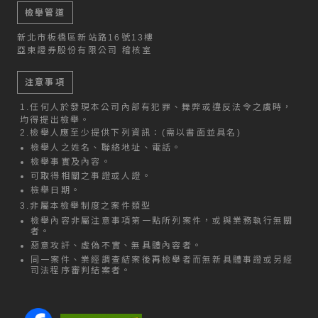
檢舉管道
新北市板橋區新站路16號13樓
亞東證券股份有限公司 稽核室
注意事項
1.
任何人於發現本公司內部有犯罪、舞弊或違反法令之虞時，
均得提出檢舉。
2.
檢舉人應至少提供下列資訊：(需以書面並具名)
檢舉人之姓名、聯絡地址、電話。
檢舉事實及內容。
可取得相關之事證或人證。
檢舉日期。
3.
非屬本檢舉制度之案件類型
檢舉內容非屬注意事項第一點所列案件，或與業務執行無關
者。
惡意攻訐、虛偽不實、無具體內容者。
同一案件、業經調查結案後再檢舉者而無新具體事證或另經
司法程序審判結案者。