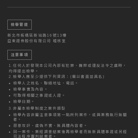
檢舉管道
新北市板橋區新站路16號13樓
亞東證券股份有限公司 稽核室
注意事項
1.
任何人於發現本公司內部有犯罪、舞弊或違反法令之虞時，
均得提出檢舉。
2.
檢舉人應至少提供下列資訊：(需以書面並具名)
檢舉人之姓名、聯絡地址、電話。
檢舉事實及內容。
可取得相關之事證或人證。
檢舉日期。
3.
非屬本檢舉制度之案件類型
檢舉內容非屬注意事項第一點所列案件，或與業務執行無關
者。
惡意攻訐、虛偽不實、無具體內容者。
同一案件、業經調查結案後再檢舉者而無新具體事證或另經
司法程序審判結案者。