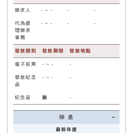
徵求人
-
~
-
-
-
代為處
-
~
-
-
-
理徵求
事務
發放類別
發放期間
發放地點
電子投票
-
~
-
-
發放紀念
-
~
-
-
品
紀念品
無
-
除 息
最新年度