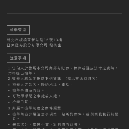
檢舉管道
新北市板橋區新站路16號13樓
亞東證券股份有限公司 稽核室
注意事項
1.
任何人於發現本公司內部有犯罪、舞弊或違反法令之虞時，
均得提出檢舉。
2.
檢舉人應至少提供下列資訊：(需以書面並具名)
檢舉人之姓名、聯絡地址、電話。
檢舉事實及內容。
可取得相關之事證或人證。
檢舉日期。
3.
非屬本檢舉制度之案件類型
檢舉內容非屬注意事項第一點所列案件，或與業務執行無關
者。
惡意攻訐、虛偽不實、無具體內容者。