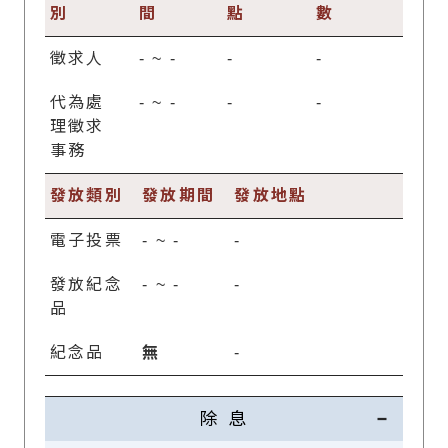
別
間
點
數
徵求人
-
~
-
-
-
代為處
-
~
-
-
-
理徵求
事務
發放類別
發放期間
發放地點
電子投票
-
~
-
-
發放紀念
-
~
-
-
品
紀念品
無
-
除 息